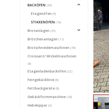
BACKÖFEN
(36)
Etagenöfen
(9)
STIKKENÖFEN
(16)
Brotanlagen
(25)
Brötchenanlagen
(11)
Brotschneidemaschinen
(39)
Croissant/ Wickelmaschinen
(4)
Etagenladenbacköfen
(32)
Feingebäcklinie
(8)
Fettbackgeräte
(8)
Gebäckformmaschine
(18)
Hebekipper
(4)