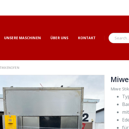
UNSERE MASCHINEN
ÜBER UNS
KONTAKT
STIKKENOFEN
Miwe 
Miwe Sti
Typ
Ba
mi
Ede
fü