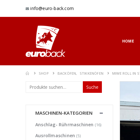
info@euro-back.com
HOME
SHOP
BACKÖFEN
,
STIKKENÖFEN
MIWE ROLL IN 
Suche
MASCHINEN-KATEGORIEN
Anschlag- Rührmaschinen
(16)
Ausrollmaschinen
(5)