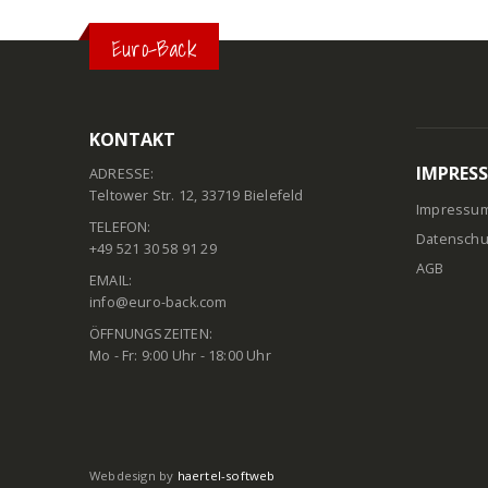
Euro-Back
KONTAKT
IMPRES
ADRESSE:
Teltower Str. 12, 33719 Bielefeld
Impressu
TELEFON:
Datenschu
+49 521 30 58 91 29
AGB
EMAIL:
info@euro-back.com
ÖFFNUNGSZEITEN:
Mo - Fr: 9:00 Uhr - 18:00 Uhr
Webdesign by
haertel-softweb