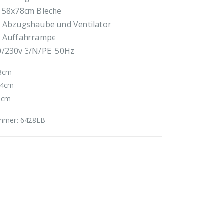
r 58x78cm Bleche
t Abzugshaube und Ventilator
t Auffahrrampe
0/230v 3/N/PE 50Hz
63cm
154cm
60cm
ummer:
6428EB