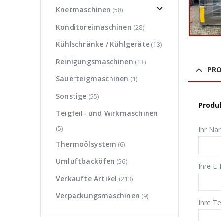
Knetmaschinen
(58)
Konditoreimaschinen
(28)
Kühlschränke / Kühlgeräte
(13)
Reinigungsmaschinen
(13)
PR
Sauerteigmaschinen
(1)
Sonstige
(55)
Produk
Teigteil- und Wirkmaschinen
(5)
Ihr Nam
Thermoölsystem
(6)
Umluftbacköfen
(56)
Ihre E-
Verkaufte Artikel
(213)
Verpackungsmaschinen
(9)
Ihre T