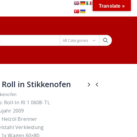
Translate »
All Categories
Roll in Stikkenofen
kkenofen
: Roll-In RI 1 0608-TL
ujahr 2009
t Heizöl Brenner
lstahl Verkleidung
r 1x Wagen 60×80