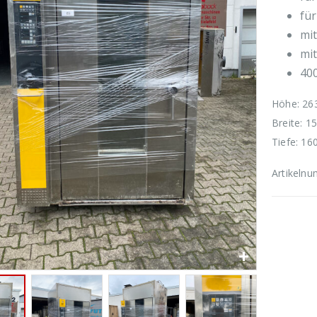
fü
mi
mi
40
Höhe: 2
Breite: 
Tiefe: 1
Artikeln